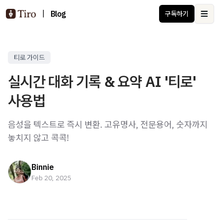
|
Blog
구독하기
Ope
티로 가이드
실시간 대화 기록 & 요약 AI '티로'
사용법
음성을 텍스트로 즉시 변환. 고유명사, 전문용어, 숫자까지
놓치지 않고 콕콕!
Binnie
Feb 20, 2025