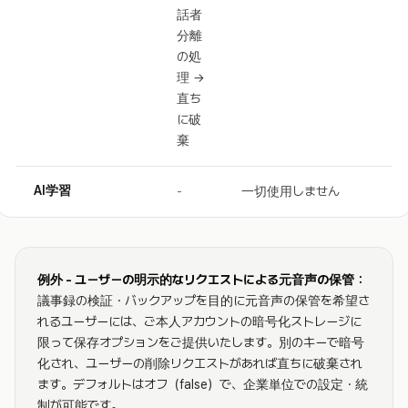
話者
分離
の処
理 →
直ち
に破
棄
AI学習
-
一切使用しません
例外 - ユーザーの明示的なリクエストによる元音声の保管：
議事録の検証・バックアップを目的に元音声の保管を希望さ
れるユーザーには、ご本人アカウントの暗号化ストレージに
限って保存オプションをご提供いたします。別のキーで暗号
化され、ユーザーの削除リクエストがあれば直ちに破棄され
ます。デフォルトはオフ（false）で、企業単位での設定・統
制が可能です。