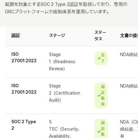
範囲を対象とするSOC 2 Type 2認証を取得しており、専用の
GRCプラットフォームで統制体系を運用しています。
ステー
認証
ステージ
文書の提
タス
ISO
Stage
NDA締
完
27001:2022
了
1（Readiness
Review）
ISO
Stage
NDA締
認
27001:2022
証
2（Certification
取
Audit）
得
SOC 2 Type
5
NDA（Cl
認
2
証
TSC（Security、
締結後、
取
Availability、
有