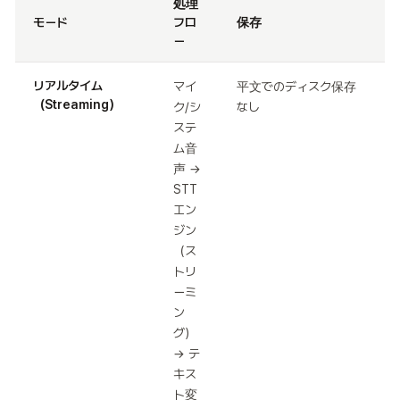
処理
モード
フロ
保存
ー
リアルタイム
マイ
平文でのディスク保存
（Streaming）
ク/シ
なし
ステ
ム音
声 →
STT
エン
ジン
（ス
トリ
ーミ
ン
グ）
→ テ
キス
ト変