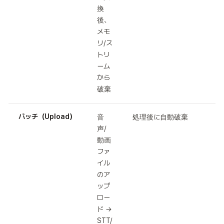
換
後、
メモ
リ/ス
トリ
ーム
から
破棄
バッチ（Upload）
音
処理後に自動破棄
声/
動画
ファ
イル
のア
ップ
ロー
ド →
STT/