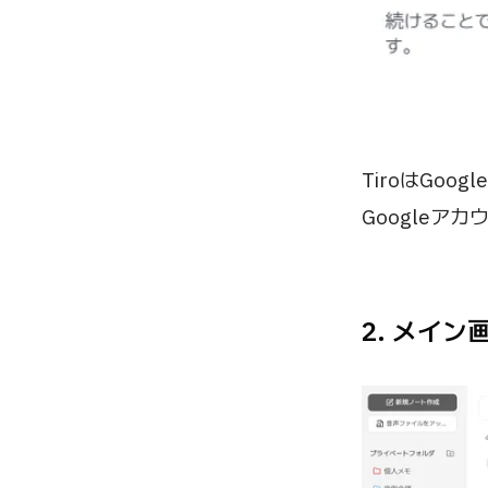
TiroはGo
Google
2. メイン