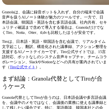
Granolaは、会議に録音ボットを入れず、自分の端末で会議
音声を扱うAIノート体験が魅力のツールです。一方で、日
本語会議、韓国語・英語を含む多言語会議、社内共有、セキ
ュリティ確認まで含めて導入する場合は、Granolaだけでな
くTiro、Notta、Otter、tl;dvも比較したほうが安全です。
Tiroは、日本語・英語・韓国語を含む会議で、リアルタイム
文字起こし、翻訳、構造化された議事録、アクション整理を
支援するAIノートテイカーです。Tiro公式サイトでは、15言
語対応、ボットなしのシステム音声キャプチャ、チームコラ
ボレーション、SlackやNotionなどへの共有が案内されていま
す（
Tiro公式サイト
）。
まず結論：Granola代替としてTiroが合
うケース
Granola代替としてTiroが合うのは、日本語会議や多言語会議
を、会議中のメモではなく、会議後の業務に使える議事録と
して残したい場合です。特に、英語商談、韓国本社との会