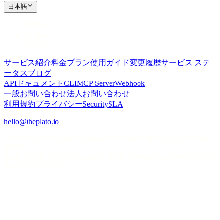
日本語
日本語
English
한국어
サービス紹介
料金プラン
使用ガイド
変更履歴
サービス ステ
ータス
ブログ
APIドキュメント
CLI
MCP Server
Webhook
一般お問い合わせ
法人お問い合わせ
利用規約
プライバシー
Security
SLA
hello@theplato.io
US Office: 8605 Santa Monica Blvd, West Hollywood, California
90069
Seoul Office: 301, 9 Gwanak-ro 17-gil, Gwanak-gu, Seoul, 08787,
Republic of Korea