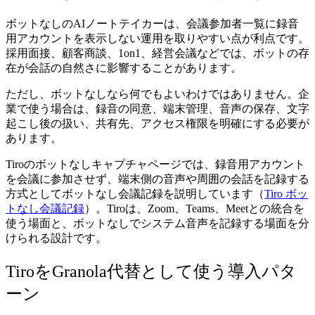
ボットなしのAIノートテイカーは、会議参加者一覧に録音
用アカウントを表示しない運用を取りやすい点が利点です。
採用面接、顧客商談、1on1、経営会議などでは、ボットの存
在が会話の自然さに影響することがあります。
ただし、ボットなしなら何でもよいわけではありません。企
業で使う場合は、録音の同意、端末管理、音声の保存、文字
起こし後の扱い、共有先、アクセス権限を明確にする必要が
あります。
Tiroのボットなしキャプチャページでは、録音用アカウント
を会議に参加させず、端末側の音声や周囲の会話を記録する
方式としてボットなし会議記録を説明しています（
Tiro ボッ
トなし会議記録
）。Tiroは、Zoom、Teams、Meetとの統合を
使う場面と、ボットなしでシステム音声を記録する場面を分
けられる設計です。
TiroをGranola代替として使う導入パタ
ーン