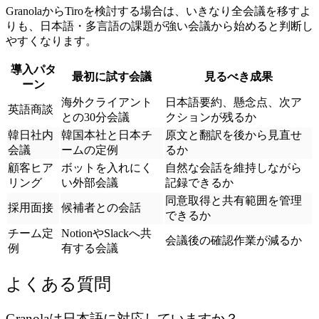
GranolaからTiroを検討する場合は、いきなり全会議を移すよ
りも、日本語・多言語の課題が強い会議から始めると判断し
やすくなります。
導入パタ
最初に試す会議
見るべき成果
ーン
海外クライアント
日本語要約、懸念点、次ア
英語商談
との30分会議
クションが残るか
韓日社内
韓国本社と日本チ
原文と翻訳を後から見直せ
会議
ームの定例
るか
顧客ヒア
ボットを入れにく
自然な会話を維持しながら
リング
い外部会議
記録できるか
同意取得と共有範囲を管理
採用面接
候補者との会話
できるか
チーム定
NotionやSlackへ共
会議後の確認作業が減るか
例
有する会議
よくある質問
Granolaは日本語に対応していますか？