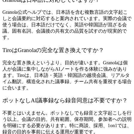
Granola公式ヘルプでは、日本語を含む複数言語の文字起こ
しと会議要約に対応すると案内されています。実際の会議で
使う場合は、日本語だけでなく、英語や韓国語が混ざる会
議、固有名詞、会議後の共有文の品質を試すのが現実的で
す。
TiroはGranolaの完全な置き換えですか？
完全な置き換えというより、目的が違います。Granolaは個
人が会議に集中しながらAIノートを作る体験に強みがあり
ます。Tiroは、日本語・英語・韓国語の越境会議、リアルタ
イム翻訳、構造化された議事録、チーム共有を重視する場合
に合います。
ボットなしAI議事録なら録音同意は不要ですか？
不要とはいえません。ボットなしでも録音と文字起こしを行
う以上、会議の目的、共有範囲、保存期間、参加者への説明
を明確にする必要があります。特に商談、採用、1on1では、
録音の目的を事前に伝える運用が重要です。