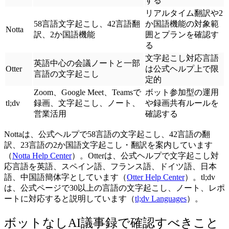
する
リアルタイム翻訳や2
58言語文字起こし、42言語翻
か国語機能の対象範
Notta
訳、2か国語機能
囲とプランを確認す
る
文字起こし対応言語
英語中心の会議ノートと一部
Otter
は公式ヘルプ上で限
言語の文字起こし
定的
Zoom、Google Meet、Teamsで
ボット参加型の運用
tl;dv
録画、文字起こし、ノート、
や録画共有ルールを
営業活用
確認する
Nottaは、公式ヘルプで58言語の文字起こし、42言語の翻
訳、23言語の2か国語文字起こし・翻訳を案内しています
（
Notta Help Center
）。Otterは、公式ヘルプで文字起こし対
応言語を英語、スペイン語、フランス語、ドイツ語、日本
語、中国語簡体字としています（
Otter Help Center
）。tl;dv
は、公式ページで30以上の言語の文字起こし、ノート、レポ
ートに対応すると説明しています（
tl;dv Languages
）。
ボットなしAI議事録で確認すべきこと