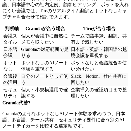
議、日本語中心の社内定例、顧客ヒアリング、ボットを入れ
にくい会議では、Tiroのリアルタイム翻訳とボットなしキャ
プチャを合わせて検討できます。
判断軸
Granolaが合う場合
Tiroが合う場合
会議ス
個人が会議中に自然に
チームで議事録、翻訳、共
タイル
メモを取りたい
有まで残したい
日本語
Granolaの対応範囲で足
日本語・英語・韓国語の越
会議
りる
境会議を重視する
ボット
ボットなしのAIノート
ボットなしと会議統合を使
なし
体験を重視する
い分けたい
会議後
自分のノートとして使
Slack、Notion、社内共有に
の活用
う
回したい
セキュ
個人・小規模運用で確
企業導入の確認項目まで整
リティ
認する
理したい
Granola代替
?
GranolaのようなボットなしAIノート体験を求めつつ、日本
語、多言語、チーム共有、セキュリティ要件に合う別のAI
ノートテイカーを比較する選定軸です。