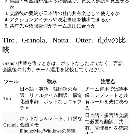
英語・韓国語が混ざった会議で、原文と翻訳を見直せる
か
会議後の要約が日本語の社内共有文として使えるか
アクションアイテムや決定事項を抽出できるか
共有先や権限管理がチーム運用に合うか
Tiro、Granola、Notta、Otter、tl;dvの比
較
Granola代替を選ぶときは、ボットなしだけでなく、言語、
会議後の出力、チーム運用を比較してください。
ツール
強み
注意点
日本語・英語・韓国語の会
チーム運用では議事
議、リアルタイム翻訳、構造
録テンプレートと共
Tiro
化議事録、ボットなしキャプ
有ルールを先に決め
チャ
る
日本語・多言語会議
ボットなしAIノート、自然な
で必要な翻訳、共
会議メモ、
Granola
有、管理要件を確認
iPhone/Mac/Windowsの体験