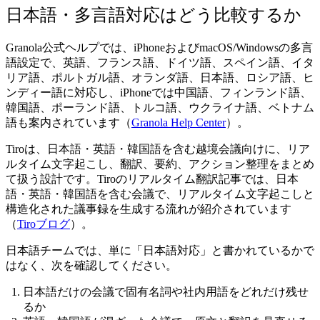
日本語・多言語対応はどう比較するか
Granola公式ヘルプでは、iPhoneおよびmacOS/Windowsの多言
語設定で、英語、フランス語、ドイツ語、スペイン語、イタ
リア語、ポルトガル語、オランダ語、日本語、ロシア語、ヒ
ンディー語に対応し、iPhoneでは中国語、フィンランド語、
韓国語、ポーランド語、トルコ語、ウクライナ語、ベトナム
語も案内されています（
Granola Help Center
）。
Tiroは、日本語・英語・韓国語を含む越境会議向けに、リア
ルタイム文字起こし、翻訳、要約、アクション整理をまとめ
て扱う設計です。Tiroのリアルタイム翻訳記事では、日本
語・英語・韓国語を含む会議で、リアルタイム文字起こしと
構造化された議事録を生成する流れが紹介されています
（
Tiroブログ
）。
日本語チームでは、単に「日本語対応」と書かれているかで
はなく、次を確認してください。
日本語だけの会議で固有名詞や社内用語をどれだけ残せ
るか