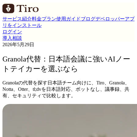
サービス紹介
料金プラン
使用ガイド
ブログ
デベロッパー
アプ
リをインストール
ログイン
導入相談
2026年5月29日
Granola代替：日本語会議に強いAIノー
トテイカーを選ぶなら
Granolaの代替を探す日本語チーム向けに、Tiro、Granola、
Notta、Otter、tl;dvを日本語対応、ボットなし、議事録、共
有、セキュリティで比較します。