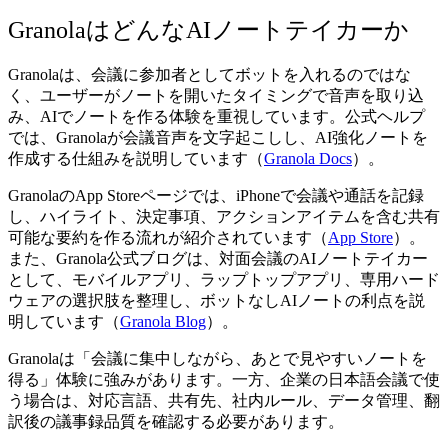
GranolaはどんなAIノートテイカーか
Granolaは、会議に参加者としてボットを入れるのではな
く、ユーザーがノートを開いたタイミングで音声を取り込
み、AIでノートを作る体験を重視しています。公式ヘルプ
では、Granolaが会議音声を文字起こしし、AI強化ノートを
作成する仕組みを説明しています（
Granola Docs
）。
GranolaのApp Storeページでは、iPhoneで会議や通話を記録
し、ハイライト、決定事項、アクションアイテムを含む共有
可能な要約を作る流れが紹介されています（
App Store
）。
また、Granola公式ブログは、対面会議のAIノートテイカー
として、モバイルアプリ、ラップトップアプリ、専用ハード
ウェアの選択肢を整理し、ボットなしAIノートの利点を説
明しています（
Granola Blog
）。
Granolaは「会議に集中しながら、あとで見やすいノートを
得る」体験に強みがあります。一方、企業の日本語会議で使
う場合は、対応言語、共有先、社内ルール、データ管理、翻
訳後の議事録品質を確認する必要があります。