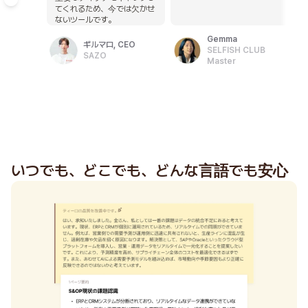
C-Level
てくれるため、今では欠かせ
クリエイター
ないツールです。
起業家
Gemma
ギルマロ, CEO
SELFISH CLUB
VC
SAZO
Master
コンサルタント
経営幹部
グローバルチーム
いつでも、どこでも、どんな言語でも安心