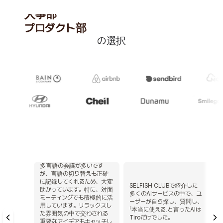
人事部
プロダクト部
の選択
海外営業部
セールス部
C-Level
クリエイター
起業家
VC
コンサルタント
経営幹部
グローバルチーム
人事部
多言語の会議が多いです
が、言語の切り替えも正確
プロダクト部
に記録してくれるため、大変
SELFISH CLUBで紹介した
助かっています。特に、対面
海外営業部
多くのAIサービスの中で、ユ
ミーティングでも積極的に活
ーザーが自ら探し、質問し、
用しています。リラックスし
セールス部
「本当に使える」と言ったAIは
た雰囲気の中で交わされる
Tiroだけでした。
重要なアイデアもキャッチし