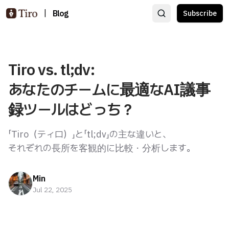
|
Blog
Subscribe
Tiro vs. tl;dv:
あなたのチームに最適なAI議事
録ツールはどっち？
「Tiro（ティロ）」と「tl;dv」の主な違いと、
それぞれの長所を客観的に比較・分析します。
Min
Jul 22, 2025