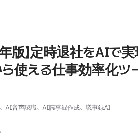
25年版】定時退社をAIで
から使える仕事効率化ツー
、AI音声認識、AI議事録作成、議事録AI
5